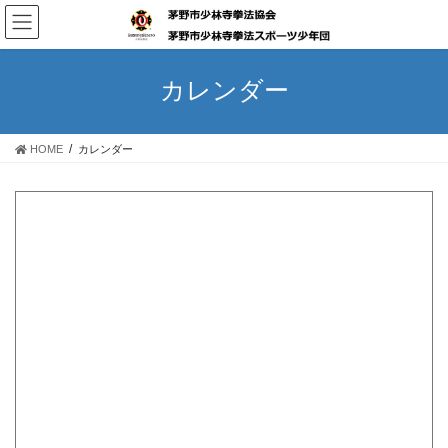
コ
ナ
ン
ビ
テ
ゲ
ン
ー
カレンダー
ツ
シ
へ
ョ
ス
ン
HOME
カレンダー
キ
に
ッ
移
プ
動